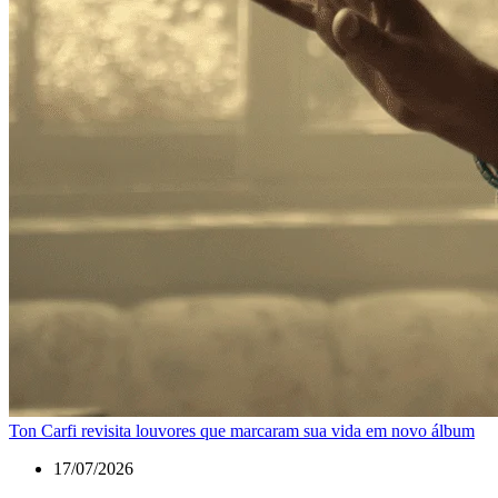
Ton Carfi revisita louvores que marcaram sua vida em novo álbum
17/07/2026