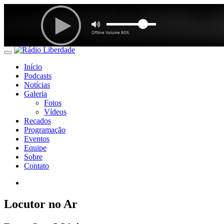
Início
Podcasts
Notícias
Galeria
Fotos
Vídeos
Recados
Programação
Eventos
Equipe
Sobre
Contato
Locutor no Ar