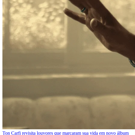
Ton Carfi revisita louvores que marcaram sua vida em novo álbum