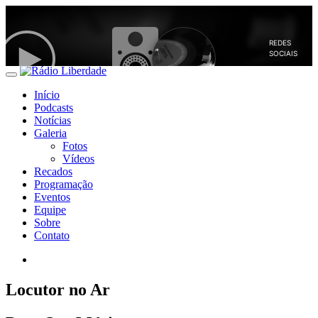
Início
Podcasts
Notícias
Galeria
Fotos
Vídeos
Recados
Programação
Eventos
Equipe
Sobre
Contato
Locutor no Ar