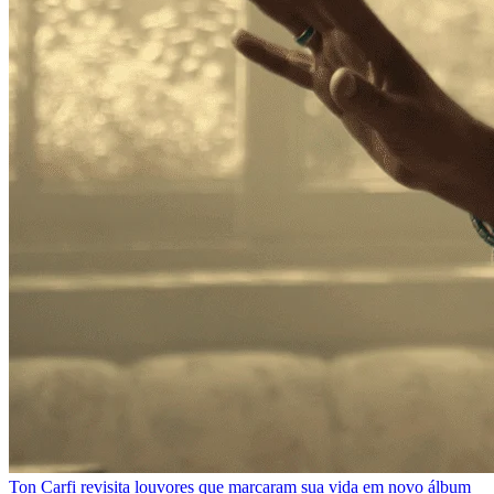
Ton Carfi revisita louvores que marcaram sua vida em novo álbum