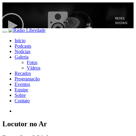
Início
Podcasts
Notícias
Galeria
Fotos
Vídeos
Recados
Programação
Eventos
Equipe
Sobre
Contato
Locutor no Ar