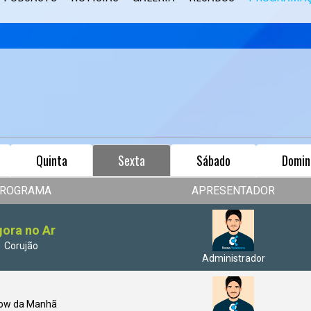
Quinta
Sexta
Sábado
Domin
ROGRAMA
APRESENTADOR
ora no Ar
Corujão
Administrador
ow da Manhã