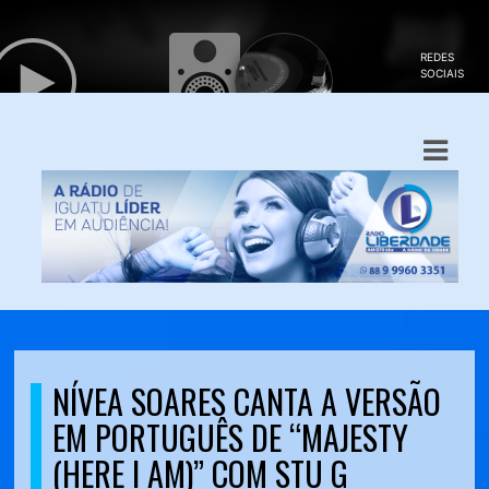
ASTS
IAS
IA
DOS
RAMAÇÃO
TOS
E
NÍVEA SOARES CANTA A VERSÃO
EM PORTUGUÊS DE “MAJESTY
E
(HERE I AM)” COM STU G
ATO