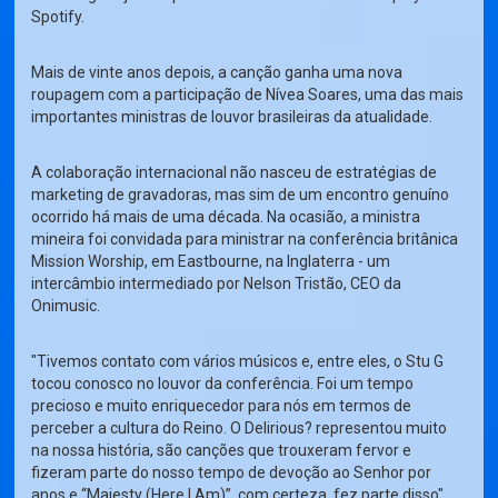
Spotify.
Mais de vinte anos depois, a canção ganha uma nova
roupagem com a participação de Nívea Soares, uma das mais
importantes ministras de louvor brasileiras da atualidade.
A colaboração internacional não nasceu de estratégias de
marketing de gravadoras, mas sim de um encontro genuíno
ocorrido há mais de uma década. Na ocasião, a ministra
mineira foi convidada para ministrar na conferência britânica
Mission Worship, em Eastbourne, na Inglaterra - um
intercâmbio intermediado por Nelson Tristão, CEO da
Onimusic.
"Tivemos contato com vários músicos e, entre eles, o Stu G
tocou conosco no louvor da conferência. Foi um tempo
precioso e muito enriquecedor para nós em termos de
perceber a cultura do Reino. O Delirious? representou muito
na nossa história, são canções que trouxeram fervor e
fizeram parte do nosso tempo de devoção ao Senhor por
anos e “Majesty (Here I Am)”, com certeza, fez parte disso",